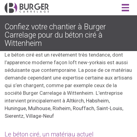
Togg
navig
Confiez votre chantier à Burger
Carrelage pour du béton ciré à
Wittenheim
Le béton ciré est un revêtement très tendance, dont
l’apparence moderne façon loft new-yorkais est aussi
séduisante que contemporaine. La pose de ce matériau
demande cependant une expertise certaine aux artisans
qui s’en chargent, comme par exemple ceux de la
société Burger Carrelage à Wittenheim. L'entreprise
intervient principalement à
Altkirch
,
Habsheim
,
Huningue
,
Mulhouse
,
Rixheim
,
Rouffach
,
Saint-Louis
,
Sierentz
,
Village-Neuf
Le béton ciré, un matériau actuel