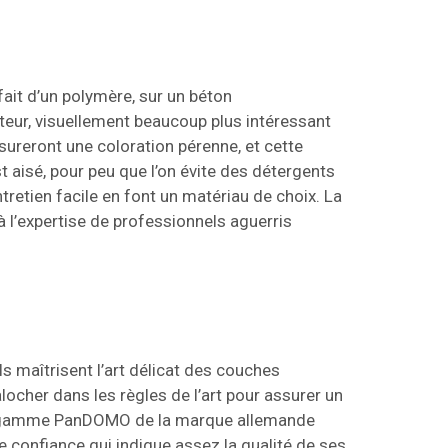
fait d’un polymère, sur un béton
teur, visuellement beaucoup plus intéressant
sureront une coloration pérenne, et cette
st aisé, pour peu que l’on évite des détergents
ntretien facile en font un matériau de choix. La
à l’expertise de professionnels aguerris
s maîtrisent l’art délicat des couches
ocher dans les règles de l’art pour assurer un
de la gamme PanDOMO de la marque allemande
e confiance qui indique assez la qualité de ses