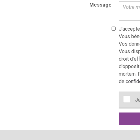
Message
J'accepte
Vous béné
Vos donné
Vous dispo
droit d'ef
d'oppositi
mortem. P
de confide
Je