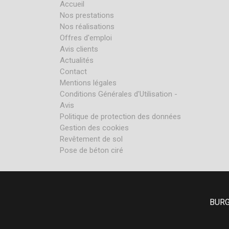
Accueil
Nos prestations
Nos réalisations
Offres d'emploi
Avis clients
Actualités
Contact
Mentions légales
Conditions Générales d'Utilisation -
Avis
Politique de protection des données
Gestion des cookies
Revêtement de sol
Pose de béton ciré
BURGE